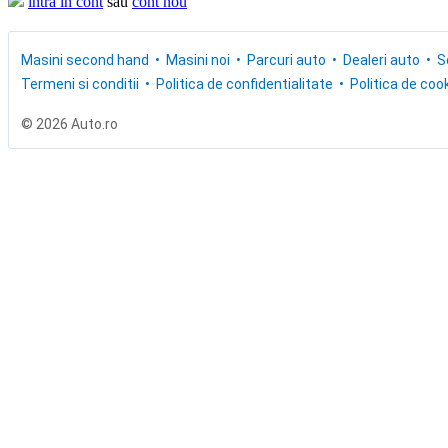
intra in cont
sau
cont nou
Masini second hand
Masini noi
Parcuri auto
Dealeri auto
S
Termeni si conditii
Politica de confidentialitate
Politica de cook
© 2026 Auto.ro