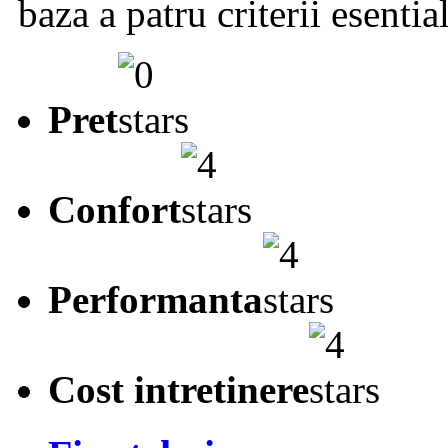
baza a patru criterii esentia
Pret
Confort
Performanta
Cost intretinere