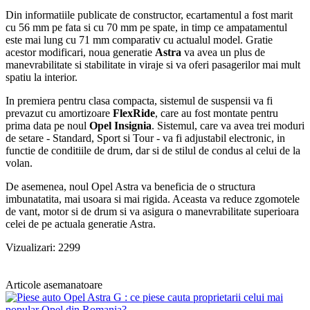
Din informatiile publicate de constructor, ecartamentul a fost marit
cu 56 mm pe fata si cu 70 mm pe spate, in timp ce ampatamentul
este mai lung cu 71 mm comparativ cu actualul model. Gratie
acestor modificari, noua generatie
Astra
va avea un plus de
manevrabilitate si stabilitate in viraje si va oferi pasagerilor mai mult
spatiu la interior.
In premiera pentru clasa compacta, sistemul de suspensii va fi
prevazut cu amortizoare
FlexRide
, care au fost montate pentru
prima data pe noul
Opel Insignia
. Sistemul, care va avea trei moduri
de setare - Standard, Sport si Tour - va fi adjustabil electronic, in
functie de conditiile de drum, dar si de stilul de condus al celui de la
volan.
De asemenea, noul Opel Astra va beneficia de o structura
imbunatatita, mai usoara si mai rigida. Aceasta va reduce zgomotele
de vant, motor si de drum si va asigura o manevrabilitate superioara
celei de pe actuala generatie Astra.
Vizualizari: 2299
Articole asemanatoare