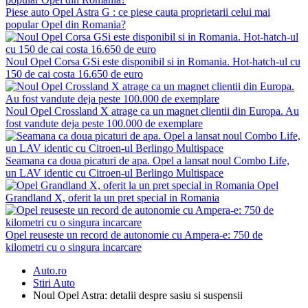
Piese auto Opel Astra G : ce piese cauta proprietarii celui mai
popular Opel din Romania?
Noul Opel Corsa GSi este disponibil si in Romania. Hot-hatch-ul cu
150 de cai costa 16.650 de euro
Noul Opel Crossland X atrage ca un magnet clientii din Europa. Au
fost vandute deja peste 100.000 de exemplare
Seamana ca doua picaturi de apa. Opel a lansat noul Combo Life,
un LAV identic cu Citroen-ul Berlingo Multispace
Opel
Grandland X, oferit la un pret special in Romania
Opel reuseste un record de autonomie cu Ampera-e: 750 de
kilometri cu o singura incarcare
Auto.ro
Stiri Auto
Noul Opel Astra: detalii despre sasiu si suspensii