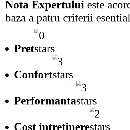
Nota Expertului
este acord
baza a patru criterii esentia
Pret
Confort
Performanta
Cost intretinere