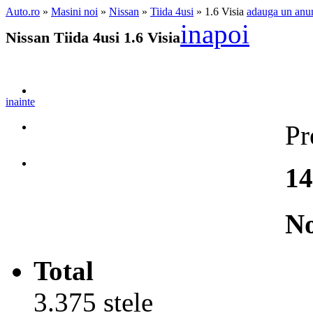
Auto.ro
»
Masini noi
»
Nissan
»
Tiida 4usi
» 1.6 Visia
adauga un anu
inapoi
Nissan Tiida 4usi 1.6 Visia
inainte
Pr
14
No
Total
3.375 stele