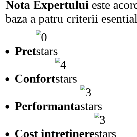
Nota Expertului
este acord
baza a patru criterii esentia
Pret
Confort
Performanta
Cost intretinere