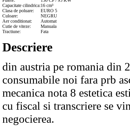
Putere:
130 CP / 95 KW
Capacitate cilindrica:
16 cm³
Clasa de poluare:
EURO 5
Culoare:
NEGRU
Aer conditionat:
Automat
Cutie de viteze:
Manuala
Tractiune:
Fata
Descriere
din austria pe romania din 
consumabile noi fara prb as
mecanica nota 8 estetica es
cu fiscal si transcriere se v
negocierea.