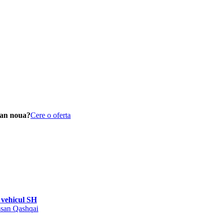
san noua?
Cere o oferta
vehicul SH
issan Qashqai