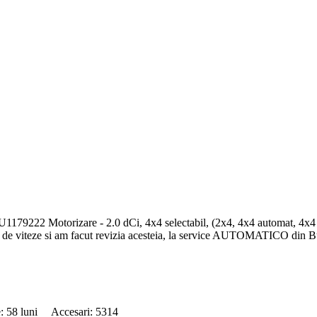
222 Motorizare - 2.0 dCi, 4x4 selectabil, (2x4, 4x4 automat, 4x4 loc
a de viteze si am facut revizia acesteia, la service AUTOMATICO din Bu
e: 58 luni Accesari: 5314