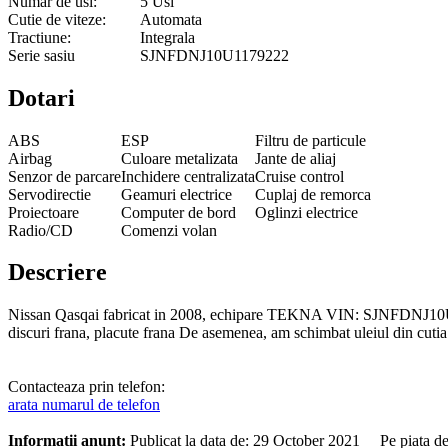
Numar de usi:
5 Usi
Cutie de viteze:
Automata
Tractiune:
Integrala
Serie sasiu
SJNFDNJ10U1179222
Dotari
ABS
ESP
Filtru de particule
Airbag
Culoare metalizata
Jante de aliaj
Senzor de parcare
Inchidere centralizata
Cruise control
Servodirectie
Geamuri electrice
Cuplaj de remorca
Proiectoare
Computer de bord
Oglinzi electrice
Radio/CD
Comenzi volan
Descriere
Nissan Qasqai fabricat in 2008, echipare TEKNA VIN: SJNFDNJ10U1179
discuri frana, placute frana De asemenea, am schimbat uleiul din cuti
Contacteaza prin telefon:
arata numarul de telefon
Informatii anunt:
Publicat la data de: 29 October 2021 Pe piata d