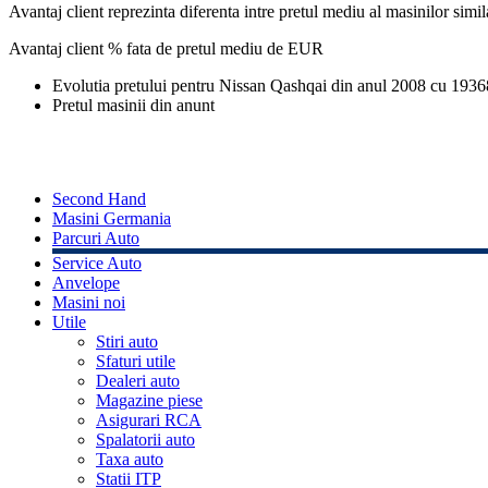
Avantaj client reprezinta diferenta intre pretul mediu al masinilor simila
Avantaj client % fata de pretul mediu de
EUR
Evolutia pretului pentru Nissan Qashqai din anul 2008 cu 193
Pretul masinii din anunt
Second Hand
Masini Germania
Parcuri Auto
Service Auto
Anvelope
Masini noi
Utile
Stiri auto
Sfaturi utile
Dealeri auto
Magazine piese
Asigurari RCA
Spalatorii auto
Taxa auto
Statii ITP