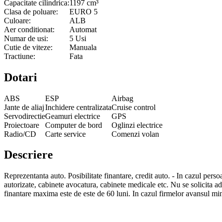
Capacitate cilindrica:
1197 cm³
Clasa de poluare:
EURO 5
Culoare:
ALB
Aer conditionat:
Automat
Numar de usi:
5 Usi
Cutie de viteze:
Manuala
Tractiune:
Fata
Dotari
ABS
ESP
Airbag
Jante de aliaj
Inchidere centralizata
Cruise control
Servodirectie
Geamuri electrice
GPS
Proiectoare
Computer de bord
Oglinzi electrice
Radio/CD
Carte service
Comenzi volan
Descriere
Reprezentanta auto. Posibilitate finantare, credit auto. - In cazul persoane
autorizate, cabinete avocatura, cabinete medicale etc. Nu se solicita ad
finantare maxima este de este de 60 luni. In cazul firmelor avansul min