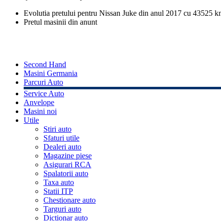
Evolutia pretului pentru Nissan Juke din anul 2017 cu 43525 
Pretul masinii din anunt
Second Hand
Masini Germania
Parcuri Auto
Service Auto
Anvelope
Masini noi
Utile
Stiri auto
Sfaturi utile
Dealeri auto
Magazine piese
Asigurari RCA
Spalatorii auto
Taxa auto
Statii ITP
Chestionare auto
Targuri auto
Dictionar auto