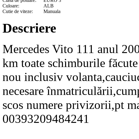
Clasa de poluare:
EURO 3
Culoare:
ALB
Cutie de viteze:
Manuala
Descriere
Mercedes Vito 111 anul 200
km toate schimburile făcute
nou inclusiv volanta,cauciuc
necesare înmatriculării,cum
scos numere privizorii,pt ma
00393209484241