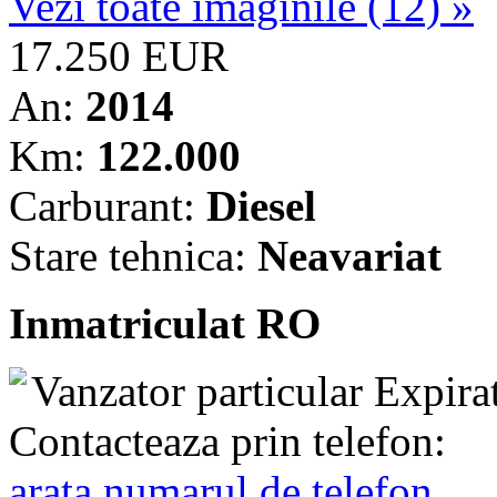
Vezi toate imaginile (12) »
17.250 EUR
An:
2014
Km:
122.000
Carburant:
Diesel
Stare tehnica:
Neavariat
Inmatriculat RO
Vanzator particular
Expira
Contacteaza prin telefon:
arata numarul de telefon