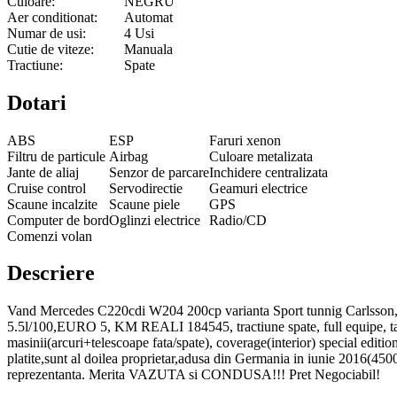
Culoare:
NEGRU
Aer conditionat:
Automat
Numar de usi:
4 Usi
Cutie de viteze:
Manuala
Tractiune:
Spate
Dotari
ABS
ESP
Faruri xenon
Filtru de particule
Airbag
Culoare metalizata
Jante de aliaj
Senzor de parcare
Inchidere centralizata
Cruise control
Servodirectie
Geamuri electrice
Scaune incalzite
Scaune piele
GPS
Computer de bord
Oglinzi electrice
Radio/CD
Comenzi volan
Descriere
Vand Mercedes C220cdi W204 200cp varianta Sport tunnig Carlsson, Sp
5.5l/100,EURO 5, KM REALI 184545, tractiune spate, full equipe, tapi
masinii(arcuri+telescoape fata/spate), coverage(interior) special editi
platite,sunt al doilea proprietar,adusa din Germania in iunie 2016(45000
reprezentanta. Merita VAZUTA si CONDUSA!!! Pret Negociabil!