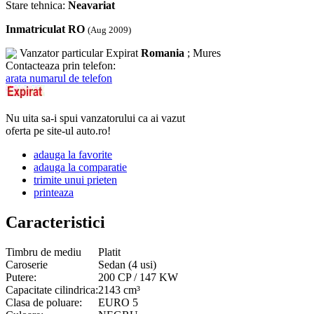
Stare tehnica:
Neavariat
Inmatriculat RO
(Aug 2009)
Vanzator particular
Expirat
Romania
; Mures
Contacteaza prin telefon:
arata numarul de telefon
Nu uita sa-i spui vanzatorului ca ai vazut
oferta pe site-ul auto.ro!
adauga la favorite
adauga la comparatie
trimite unui prieten
printeaza
Caracteristici
Timbru de mediu
Platit
Caroserie
Sedan (4 usi)
Putere:
200 CP / 147 KW
Capacitate cilindrica:
2143 cm³
Clasa de poluare:
EURO 5