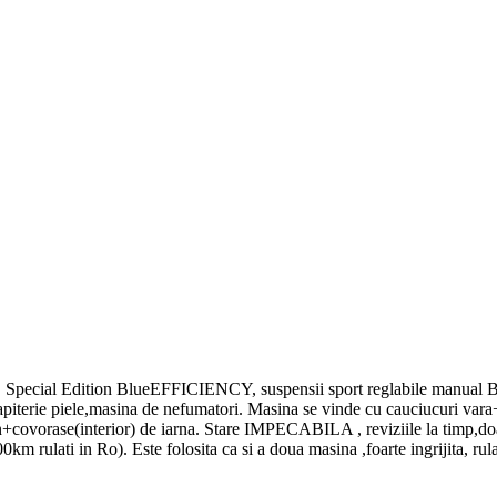
ecial Edition BlueEFFICIENCY, suspensii sport reglabile manual Bilst
terie piele,masina de nefumatori. Masina se vinde cu cauciucuri vara+ 
on+covorase(interior) de iarna. Stare IMPECABILA , reviziile la timp,doar 
km rulati in Ro). Este folosita ca si a doua masina ,foarte ingrijita, rul