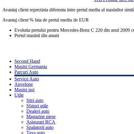
Avantaj client reprezinta diferenta intre pretul mediu al masinilor simila
Avantaj client % fata de pretul mediu de
EUR
Evolutia pretului pentru Mercedes-Benz C 220 din anul 2009 
Pretul masinii din anunt
Second Hand
Masini Germania
Parcuri Auto
Service Auto
Anvelope
Masini noi
Utile
Stiri auto
Sfaturi utile
Dealeri auto
Magazine piese
Asigurari RCA
Spalatorii auto
Taxa auto