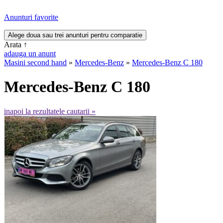
Anunturi favorite
Arata
↑
adauga un anunt
Masini second hand
»
Mercedes-Benz
»
Mercedes-Benz C 180
Mercedes-Benz C 180
inapoi la rezultatele cautarii »