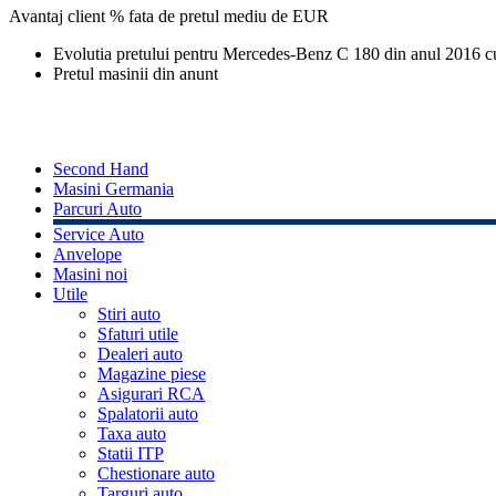
Avantaj client % fata de pretul mediu de
EUR
Evolutia pretului pentru Mercedes-Benz C 180 din anul 2016 
Pretul masinii din anunt
Second Hand
Masini Germania
Parcuri Auto
Service Auto
Anvelope
Masini noi
Utile
Stiri auto
Sfaturi utile
Dealeri auto
Magazine piese
Asigurari RCA
Spalatorii auto
Taxa auto
Statii ITP
Chestionare auto
Targuri auto