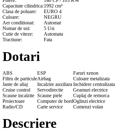
Putere:
140 CP / 103 KW
Capacitate cilindrica:
1992 cm³
Clasa de poluare:
EURO 4
Culoare:
NEGRU
Aer conditionat:
Automat
Numar de usi:
5 Usi
Cutie de viteze:
Automata
Tractiune:
Fata
Dotari
ABS
ESP
Faruri xenon
Filtru de particule
Airbag
Culoare metalizata
Jante de aliaj
Incalzire auxiliara
Inchidere centralizata
Cruise control
Servodirectie
Geamuri electrice
Scaune incalzite
Scaune piele
Cuplaj de remorca
Proiectoare
Computer de bord
Oglinzi electrice
Radio/CD
Carte service
Comenzi volan
Descriere