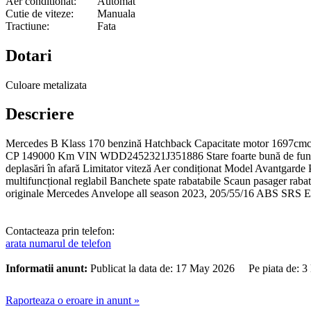
Aer conditionat:
Automat
Cutie de viteze:
Manuala
Tractiune:
Fata
Dotari
Culoare metalizata
Descriere
Mercedes B Klass 170 benzină Hatchback Capacitate motor 1697cmc T
CP 149000 Km VIN WDD2452321J351886 Stare foarte bună de funcționare M
deplasări în afară Limitator viteză Aer condiționat Model Avantgarde Pac
multifuncțional reglabil Banchete spate rabatabile Scaun pasager rabat
originale Mercedes Anvelope all season 2023, 205/55/16 ABS SRS ED
Contacteaza prin telefon:
arata numarul de telefon
Informatii anunt:
Publicat la data de: 17 May 2026 Pe piata de: 3
Raporteaza o eroare in anunt »