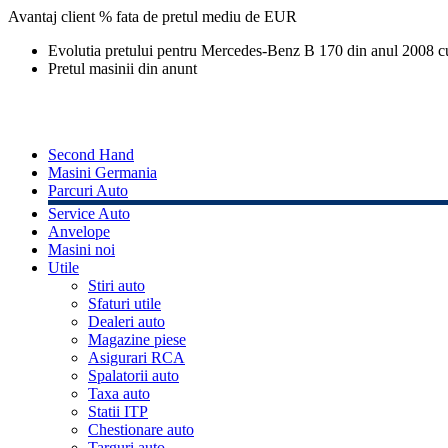
Avantaj client % fata de pretul mediu de
EUR
Evolutia pretului pentru Mercedes-Benz B 170 din anul 2008 
Pretul masinii din anunt
Second Hand
Masini Germania
Parcuri Auto
Service Auto
Anvelope
Masini noi
Utile
Stiri auto
Sfaturi utile
Dealeri auto
Magazine piese
Asigurari RCA
Spalatorii auto
Taxa auto
Statii ITP
Chestionare auto
Targuri auto