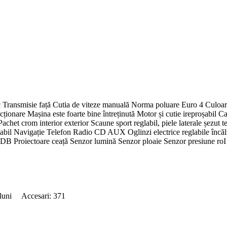
ransmisie față Cutia de viteze manuală Norma poluare Euro 4 Culoar
așina este foarte bine întreținută Motor și cutie ireproșabil Caseta d
het crom interior exterior Scaune sport reglabil, piele laterale șezut te
abil Navigație Telefon Radio CD AUX Oglinzi electrice reglabile încălzit
B Proiectoare ceață Senzor lumină Senzor ploaie Senzor presiune roI
 luni Accesari: 371