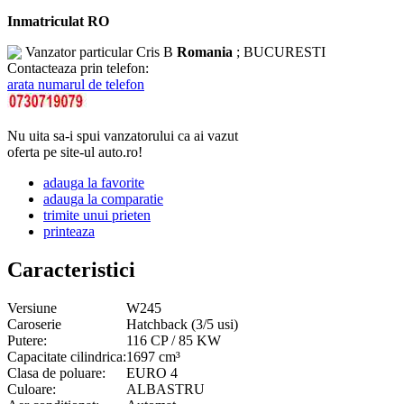
Inmatriculat RO
Vanzator particular
Cris B
Romania
; BUCURESTI
Contacteaza prin telefon:
arata numarul de telefon
Nu uita sa-i spui vanzatorului ca ai vazut
oferta pe site-ul auto.ro!
adauga la favorite
adauga la comparatie
trimite unui prieten
printeaza
Caracteristici
Versiune
W245
Caroserie
Hatchback (3/5 usi)
Putere:
116 CP / 85 KW
Capacitate cilindrica:
1697 cm³
Clasa de poluare:
EURO 4
Culoare:
ALBASTRU