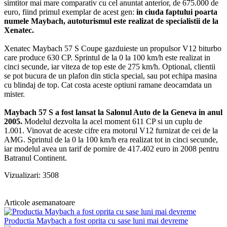
simtitor mai mare comparativ cu cel anuntat anterior, de 675.000 de
euro, fiind primul exemplar de acest gen:
in ciuda faptului poarta
numele Maybach, autoturismul este realizat de specialistii de la
Xenatec.
Xenatec Maybach 57 S Coupe gazduieste un propulsor V12 biturbo
care produce 630 CP. Sprintul de la 0 la 100 km/h este realizat in
cinci secunde, iar viteza de top este de 275 km/h. Optional, clientii
se pot bucura de un plafon din sticla special, sau pot echipa masina
cu blindaj de top. Cat costa aceste optiuni ramane deocamdata un
mister.
Maybach 57 S a fost lansat la Salonul Auto de la Geneva in anul
2005.
Modelul dezvolta la acel moment 611 CP si un cuplu de
1.001. Vinovat de aceste cifre era motorul V12 furnizat de cei de la
AMG. Sprintul de la 0 la 100 km/h era realizat tot in cinci secunde,
iar modelul avea un tarif de pornire de 417.402 euro in 2008 pentru
Batranul Continent.
Vizualizari: 3508
Articole asemanatoare
Productia Maybach a fost oprita cu sase luni mai devreme