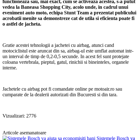
functioneaza sau, mai exact, cum se activeaza acestea, s-a putut
vedea la Baneasa Shopping City, acolo unde, in cadrul unui
eveniment auto moto, echipa Stunt Team a prezentat publicului
acrobatii menite sa demonstreze cat de utila si eficienta poate fi
o astfel de jacheta.
Gratie acestei tehnologii a jachetei cu airbag, atunci cand
motociclistul este aruncat din sa, airbag-ul este umflat automat intr-
un interval de timp de 0,2-0,5 secunde. In acest fel sunt protejate
coloana vertebrala, pieptul, gatul, rinichii si bineinteles, organele
interne.
Jachetele cu airbag pot fi comandate online pe motoair.ro sau
cumparate de la dealerii autorizati din Bucuresti si din tara.
Vizualizari: 2776
Articole asemanatoare
Sistemele Bosch va