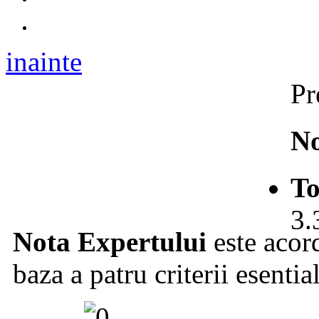
inainte
Pr
No
To
3.
Nota Expertului
este acord
baza a patru criterii esentia