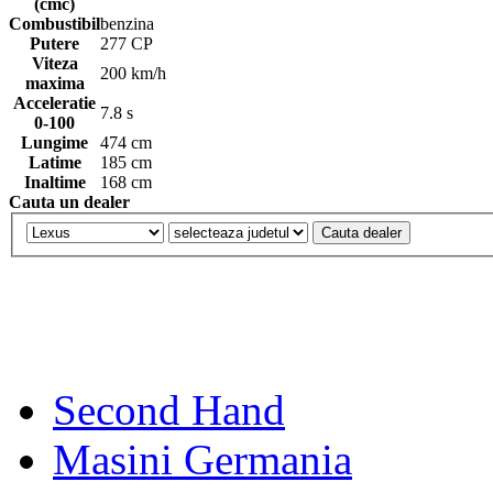
(cmc)
Combustibil
benzina
Putere
277 CP
Viteza
200 km/h
maxima
Acceleratie
7.8 s
0-100
Lungime
474 cm
Latime
185 cm
Inaltime
168 cm
Cauta un dealer
Second Hand
Masini Germania