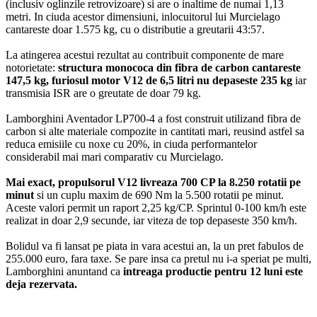
(inclusiv oglinzile retrovizoare) si are o inaltime de numai 1,13
metri. In ciuda acestor dimensiuni, inlocuitorul lui Murcielago
cantareste doar 1.575 kg, cu o distributie a greutarii 43:57.
La atingerea acestui rezultat au contribuit componente de mare
notorietate:
structura monococa din fibra de carbon cantareste
147,5 kg, furiosul motor V12 de 6,5 litri nu depaseste 235 kg
iar
transmisia ISR are o greutate de doar 79 kg.
Lamborghini Aventador LP700-4 a fost construit utilizand fibra de
carbon si alte materiale compozite in cantitati mari, reusind astfel sa
reduca emisiile cu noxe cu 20%, in ciuda performantelor
considerabil mai mari comparativ cu Murcielago.
Mai exact, propulsorul V12 livreaza 700 CP la 8.250 rotatii pe
minut
si un cuplu maxim de 690 Nm la 5.500 rotatii pe minut.
Aceste valori permit un raport 2,25 kg/CP. Sprintul 0-100 km/h este
realizat in doar 2,9 secunde, iar viteza de top depaseste 350 km/h.
Bolidul va fi lansat pe piata in vara acestui an, la un pret fabulos de
255.000 euro, fara taxe. Se pare insa ca pretul nu i-a speriat pe multi,
Lamborghini anuntand ca
intreaga productie pentru 12 luni este
deja rezervata.