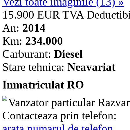
Vezi toate imaginile (13) »
15.900 EUR
TVA Deductibi
An:
2014
Km:
234.000
Carburant:
Diesel
Stare tehnica:
Neavariat
Inmatriculat RO
Vanzator particular
Razvan
Contacteaza prin telefon:
arata numarul de telefon