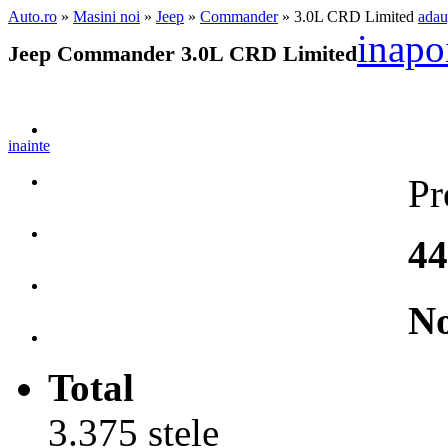
Auto.ro
»
Masini noi
»
Jeep
»
Commander
» 3.0L CRD Limited
adau
inapo
Jeep Commander 3.0L CRD Limited
inainte
Pr
44
No
Total
3.375 stele