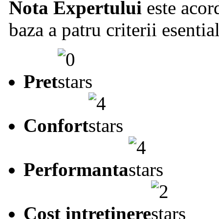
Nota Expertului
este acord
baza a patru criterii esentia
Pret
Confort
Performanta
Cost intretinere