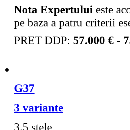
Nota Expertului
este aco
pe baza a patru criterii es
PRET DDP:
57.000 € - 
G37
3 variante
3.5 stele