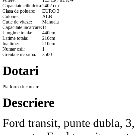
Putere:
125 CP / 92 KW
Capacitate cilindrica:
2402 cm³
Clasa de poluare:
EURO 3
Culoare:
ALB
Cutie de viteze:
Manuala
Capacitate incarcare:
1t
Lungime totala:
440cm
Latime totala:
210cm
Inaltime:
210cm
Numar osii:
1
Greutate maxima:
3500
Dotari
Platforma incarcare
Descriere
Ford transit, punte dubla, 3