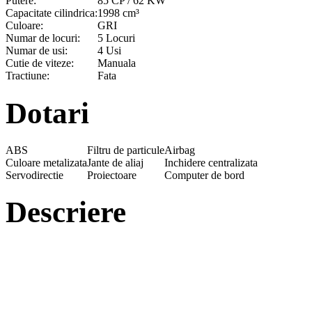
Putere:
85 CP / 62 KW
Capacitate cilindrica:
1998 cm³
Culoare:
GRI
Numar de locuri:
5 Locuri
Numar de usi:
4 Usi
Cutie de viteze:
Manuala
Tractiune:
Fata
Dotari
ABS
Filtru de particule
Airbag
Culoare metalizata
Jante de aliaj
Inchidere centralizata
Servodirectie
Proiectoare
Computer de bord
Descriere