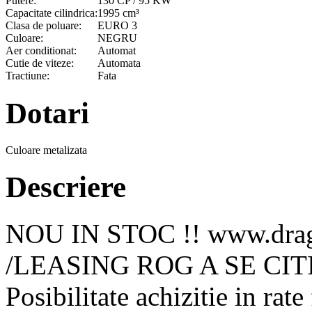
Putere:
130 CP / 95 KW
Capacitate cilindrica:
1995 cm³
Clasa de poluare:
EURO 3
Culoare:
NEGRU
Aer conditionat:
Automat
Cutie de viteze:
Automata
Tractiune:
Fata
Dotari
Culoare metalizata
Descriere
NOU IN STOC !! www.drago
/LEASING ROG A SE CIT
Posibilitate achizitie in rat