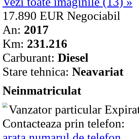
Vezi toate imaginile (13) »
17.890 EUR
Negociabil
An:
2017
Km:
231.216
Carburant:
Diesel
Stare tehnica:
Neavariat
Neinmatriculat
Vanzator particular
Expira
Contacteaza prin telefon:
arata numarul de telefon