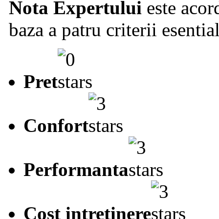
Nota Expertului
este acord
baza a patru criterii esentia
Pret
Confort
Performanta
Cost intretinere