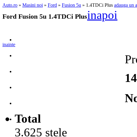
Auto.ro
»
Masini noi
»
Ford
»
Fusion 5u
» 1.4TDCi Plus
adauga un 
inapoi
Ford Fusion 5u 1.4TDCi Plus
inainte
Pr
14
No
Total
3.625 stele