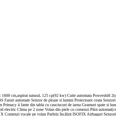
e: 1600 cm,aspirat natural, 125 cp(92 kw) Cutie automata Powershift 2(d
 Faruri automate Senzor de ploaie si lumini Proiectoare ceata Senzori p
rimacy 4 Jante din tabla cu cauciucuri de iarna Geamuri spate si lunet
abil electric Clima pe 2 zone Volan din piele cu comenzi Pilot automat(
 Comenzi vocale pe volan Parbriz încălzit ISOFIX Airbaguri Senzori pr