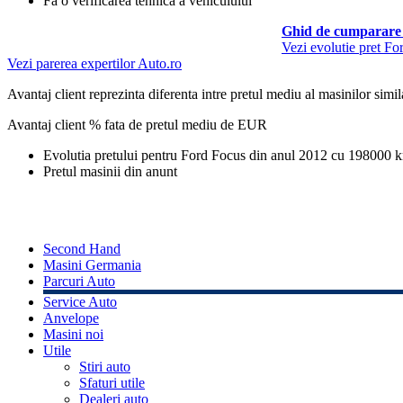
Fa o verificarea tehnica a vehiculului
Ghid de cumparare 
Vezi evolutie pret Fo
Vezi parerea expertilor Auto.ro
Avantaj client reprezinta diferenta intre pretul mediu al masinilor simila
Avantaj client % fata de pretul mediu de
EUR
Evolutia pretului pentru Ford Focus din anul 2012 cu 198000 
Pretul masinii din anunt
Second Hand
Masini Germania
Parcuri Auto
Service Auto
Anvelope
Masini noi
Utile
Stiri auto
Sfaturi utile
Dealeri auto