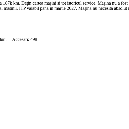
a 187k km. Dețin cartea mașini si tot istoricul service. Mașina nu a fost a
l mașinii. ITP valabil pana in martie 2027. Mașina nu necesita absolut nic
 luni Accesari: 498