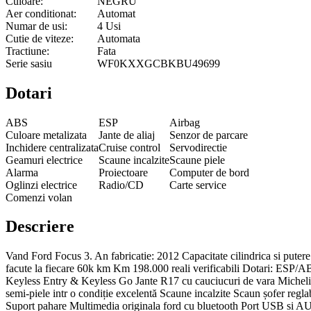
Culoare:
NEGRU
Aer conditionat:
Automat
Numar de usi:
4 Usi
Cutie de viteze:
Automata
Tractiune:
Fata
Serie sasiu
WF0KXXGCBKBU49699
Dotari
ABS
ESP
Airbag
Culoare metalizata
Jante de aliaj
Senzor de parcare
Inchidere centralizata
Cruise control
Servodirectie
Geamuri electrice
Scaune incalzite
Scaune piele
Alarma
Proiectoare
Computer de bord
Oglinzi electrice
Radio/CD
Carte service
Comenzi volan
Descriere
Vand Ford Focus 3. An fabricatie: 2012 Capacitate cilindrica si puter
facute la fiecare 60k km Km 198.000 reali verificabili Dotari: ESP/ABS
Keyless Entry & Keyless Go Jante R17 cu cauciucuri de vara Michelin P
semi-piele intr o condiție excelentă Scaune incalzite Scaun șofer regl
Suport pahare Multimedia originala ford cu bluetooth Port USB si AUX