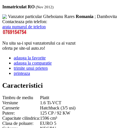
Inmatriculat RO
(Nov 2012)
Vanzator particular
Gheboianu Rares
Romania
; Dambovita
Contacteaza prin telefon:
arata numarul de telefon
Nu uita sa-i spui vanzatorului ca ai vazut
oferta pe site-ul auto.ro!
adauga la favorite
adauga la comparatie
trimite unui prieten
printeaza
Caracteristici
Timbru de mediu
Platit
Versiune
1.6 Ti-VCT
Caroserie
Hatchback (3/5 usi)
Putere:
125 CP / 92 KW
Capacitate cilindrica:
1596 cm³
Clasa de poluare:
EURO 5