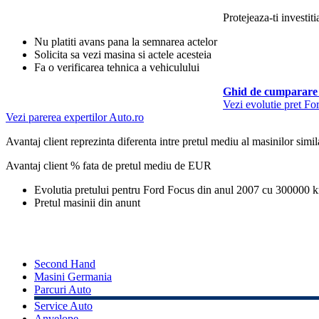
Protejeaza-ti investiti
Nu platiti avans pana la semnarea actelor
Solicita sa vezi masina si actele acesteia
Fa o verificarea tehnica a vehiculului
Ghid de cumparare 
Vezi evolutie pret Fo
Vezi parerea expertilor Auto.ro
Avantaj client reprezinta diferenta intre pretul mediu al masinilor simila
Avantaj client % fata de pretul mediu de
EUR
Evolutia pretului pentru Ford Focus din anul 2007 cu 300000 
Pretul masinii din anunt
Second Hand
Masini Germania
Parcuri Auto
Service Auto
Anvelope