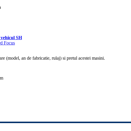
a
vehicul SH
rd Focus
re (model, an de fabricatie, rulaj) si pretul acestei masini.
km