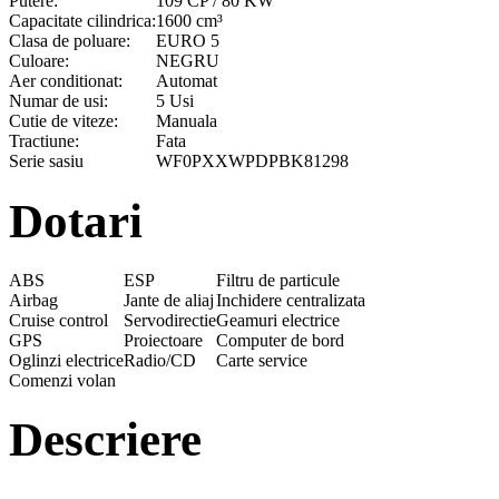
Putere:
109 CP / 80 KW
Capacitate cilindrica:
1600 cm³
Clasa de poluare:
EURO 5
Culoare:
NEGRU
Aer conditionat:
Automat
Numar de usi:
5 Usi
Cutie de viteze:
Manuala
Tractiune:
Fata
Serie sasiu
WF0PXXWPDPBK81298
Dotari
ABS
ESP
Filtru de particule
Airbag
Jante de aliaj
Inchidere centralizata
Cruise control
Servodirectie
Geamuri electrice
GPS
Proiectoare
Computer de bord
Oglinzi electrice
Radio/CD
Carte service
Comenzi volan
Descriere