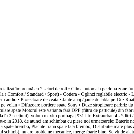
lizat împreună cu 2 seturi de roti • Clima automata pe doua zone funcți
a ( Comfort / Standard / Sport) • Cotiera • Oglinzi reglabile electric • L
tem audio • Proiectoare de ceata • Jante aliaj / jante de tabla pe 16 • Roa
a pe volan • Difuzoare portiere spate Sony • Duze stropitoare parbriz tip
ulare spate Motorul este varianta fără DPF (filtru de particule) din fabri
a în 2 secțiuni): volum maxim portbagaj 931 litri Extraurban 4 - 5 litri
-o in 2018, de atunci am schimbat cu piese noi urmatoarele: Baterie nou
rana spate brembo, Placute frana spate fata brembo, Distributie mare plus
ul schimb), nu are probleme mecanice, merge foarte bine. Se vinde alatu