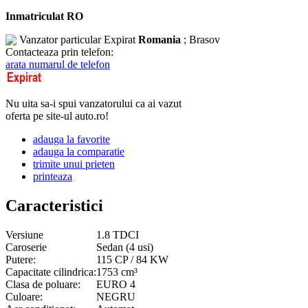
Inmatriculat RO
Vanzator particular
Expirat
Romania
; Brasov
Contacteaza prin telefon:
arata numarul de telefon
Nu uita sa-i spui vanzatorului ca ai vazut
oferta pe site-ul auto.ro!
adauga la favorite
adauga la comparatie
trimite unui prieten
printeaza
Caracteristici
Versiune
1.8 TDCI
Caroserie
Sedan (4 usi)
Putere:
115 CP / 84 KW
Capacitate cilindrica:
1753 cm³
Clasa de poluare:
EURO 4
Culoare:
NEGRU