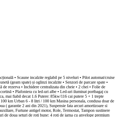
onală • Scaune incalzite reglabil pe 5 niveluri • Pilot automat/cruise
unetă (geam spate) și oglinzi incalzite • Senzori de parcare spate •
tă de rezerva • Inchidere centralizata din cheie • 2 chei • Folie de
 cortină • Plafoniera cu led-uri albe • Led-uri iluminat portbagaj cu
ca, mai fiabil decat 1.6 Putere: 85kw/116 cai putere 5 + 1 trepte
 / 100 km Urban 6 - 8 litri / 100 km Masina personala, condusa doar de
a ( garantie 2 ani din 2021), Suspensie fata arcuri amortizoare si
 auxiliare, Furtune antigel motor, Role, Termostat, Tampon sustinere
ri de doua seturi de roti bune: 4 roti de iarna cu anvelope premium