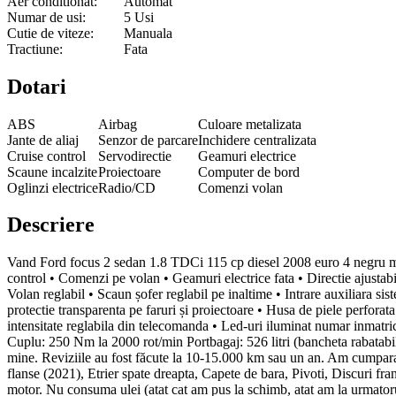
Aer conditionat:
Automat
Numar de usi:
5 Usi
Cutie de viteze:
Manuala
Tractiune:
Fata
Dotari
ABS
Airbag
Culoare metalizata
Jante de aliaj
Senzor de parcare
Inchidere centralizata
Cruise control
Servodirectie
Geamuri electrice
Scaune incalzite
Proiectoare
Computer de bord
Oglinzi electrice
Radio/CD
Comenzi volan
Descriere
Vand Ford focus 2 sedan 1.8 TDCi 115 cp diesel 2008 euro 4 negru meta
control • Comenzi pe volan • Geamuri electrice fata • Directie ajustabil
Volan reglabil • Scaun șofer reglabil pe inaltime • Intrare auxiliara sis
protectie transparenta pe faruri și proiectoare • Husa de piele perforat
intensitate reglabila din telecomanda • Led-uri iluminat numar inmatric
Cuplu: 250 Nm la 2000 rot/min Portbagaj: 526 litri (bancheta rabatabil
mine. Reviziile au fost făcute la 10-15.000 km sau un an. Am cumparat
flanse (2021), Etrier spate dreapta, Capete de bara, Pivoti, Discuri f
motor. Nu consuma ulei (atat cat am pus la schimb, atat am la urmator