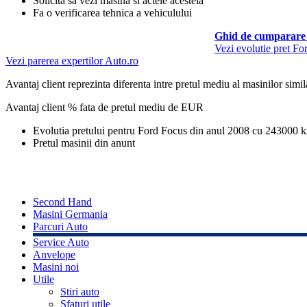
Solicita sa vezi masina si actele acesteia
Fa o verificarea tehnica a vehiculului
Ghid de cumparare 
Vezi evolutie pret Fo
Vezi parerea expertilor Auto.ro
Avantaj client reprezinta diferenta intre pretul mediu al masinilor simila
Avantaj client % fata de pretul mediu de
EUR
Evolutia pretului pentru Ford Focus din anul 2008 cu 243000 
Pretul masinii din anunt
Second Hand
Masini Germania
Parcuri Auto
Service Auto
Anvelope
Masini noi
Utile
Stiri auto
Sfaturi utile