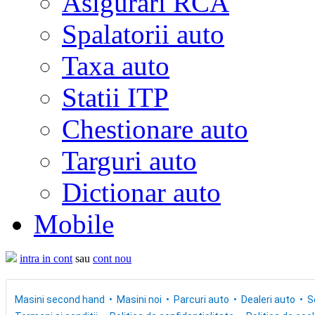
Asigurari RCA
Spalatorii auto
Taxa auto
Statii ITP
Chestionare auto
Targuri auto
Dictionar auto
Mobile
intra in cont
sau
cont nou
Masini second hand
Masini noi
Parcuri auto
Dealeri auto
S