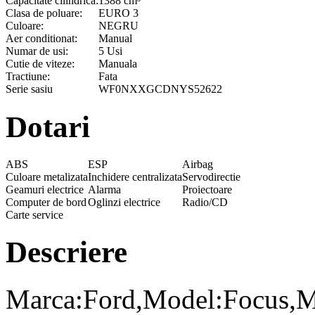
Capacitate cilindrica:
1388 cm³
Clasa de poluare:
EURO 3
Culoare:
NEGRU
Aer conditionat:
Manual
Numar de usi:
5 Usi
Cutie de viteze:
Manuala
Tractiune:
Fata
Serie sasiu
WF0NXXGCDNYS52622
Dotari
ABS
ESP
Airbag
Culoare metalizata
Inchidere centralizata
Servodirectie
Geamuri electrice
Alarma
Proiectoare
Computer de bord
Oglinzi electrice
Radio/CD
Carte service
Descriere
Marca:Ford,Model:Focus,Mo