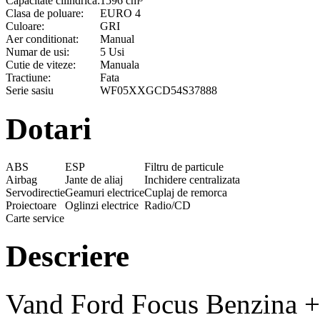
Capacitate cilindrica:
1596 cm³
Clasa de poluare:
EURO 4
Culoare:
GRI
Aer conditionat:
Manual
Numar de usi:
5 Usi
Cutie de viteze:
Manuala
Tractiune:
Fata
Serie sasiu
WF05XXGCD54S37888
Dotari
ABS
ESP
Filtru de particule
Airbag
Jante de aliaj
Inchidere centralizata
Servodirectie
Geamuri electrice
Cuplaj de remorca
Proiectoare
Oglinzi electrice
Radio/CD
Carte service
Descriere
Vand Ford Focus Benzina +