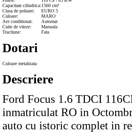
Putere:
116 CP / 85 KW
Capacitate cilindrica:
1560 cm³
Clasa de poluare:
EURO 5
Culoare:
MARO
Aer conditionat:
Automat
Cutie de viteze:
Manuala
Tractiune:
Fata
Dotari
Culoare metalizata
Descriere
Ford Focus 1.6 TDCI 116C
inmatriculat RO in Octombri
auto cu istoric complet in 