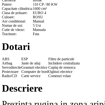
Caroserie
Break
Putere:
110 CP / 80 KW
Capacitate cilindrica:
1600 cm³
Clasa de poluare:
EURO 4
Culoare:
ROSU
Aer conditionat:
Manual
Numar de usi:
5 Usi
Cutie de viteze:
Manuala
Tractiune:
Fata
Dotari
ABS
ESP
Filtru de particule
Airbag
Jante de aliaj
Inchidere centralizata
Servodirectie
Geamuri electrice
Cuplaj de remorca
Proiectoare
Computer de bord
Oglinzi electrice
Radio/CD
Carte service
Comenzi volan
Descriere
Prezinta rugina in zona aripi