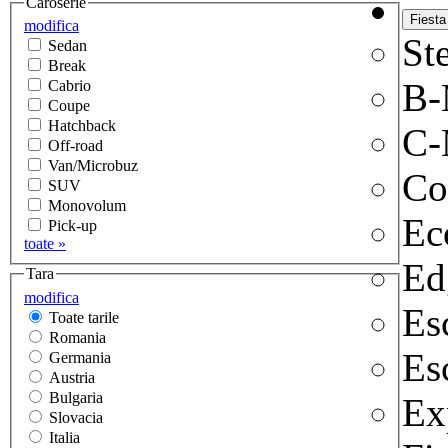
Caroserie
modifica
Ste
Sedan
Break
B
Cabrio
Coupe
Hatchback
C-
Off-road
Van/Microbuz
Co
SUV
Monovolum
Ec
Pick-up
toate »
Ed
Tara
modifica
Es
Toate tarile
Romania
Es
Germania
Austria
Bulgaria
Ex
Slovacia
Italia