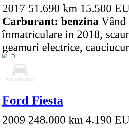
2017
51.690 km
15.500 E
Carburant: benzina
Vând F
înmatriculare in 2018, scaun
geamuri electrice, cauciucuri
Ford Fiesta
2009
248.000 km
4.190 E