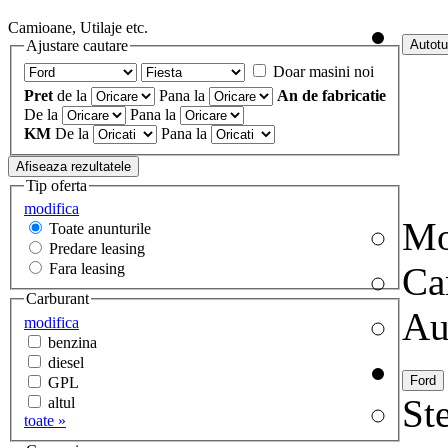
Camioane, Utilaje etc.
Ajustare cautare
Doar masini noi
Pret
de la
Pana la
An de fabricatie
De la
Pana la
KM
De la
Pana la
Tip oferta
modifica
Mo
Toate anunturile
Predare leasing
Fara leasing
Ca
Carburant
Au
modifica
benzina
diesel
GPL
Ste
altul
toate »