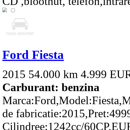
CD ,bloothut, telefon,intrare
Ford Fiesta
2015
54.000 km
4.999 EU
Carburant: benzina
Marca:Ford,Model:Fiesta,M
de fabricatie:2015,Pret:499
Cilindree:1242cc/60CP,EUR