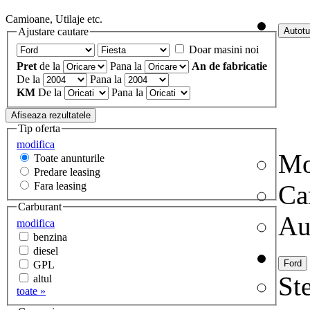
Camioane, Utilaje etc.
Ajustare cautare
Doar masini noi
Pret
de la
Pana la
An de fabricatie
De la
Pana la
KM
De la
Pana la
Tip oferta
modifica
Mo
Toate anunturile
Predare leasing
Fara leasing
Ca
Carburant
Au
modifica
benzina
diesel
GPL
Ste
altul
toate »