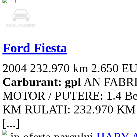
Ford Fiesta
2004
232.970 km
2.650 E
Carburant: gpl
AN FABRIC
MOTOR / PUTERE: 1.4 Ben
KM RULATI: 232.970 KM 1
[...]
in oferta parcului
HARY A