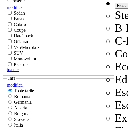
Caroserie
modifica
Ste
Sedan
Break
B
Cabrio
Coupe
Hatchback
C-
Off-road
Van/Microbuz
Co
SUV
Monovolum
Ec
Pick-up
toate »
Ed
Tara
modifica
Es
Toate tarile
Romania
Es
Germania
Austria
Bulgaria
Ex
Slovacia
Italia