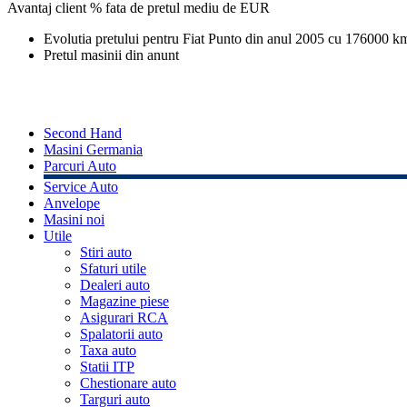
Avantaj client % fata de pretul mediu de
EUR
Evolutia pretului pentru Fiat Punto din anul 2005 cu 176000 k
Pretul masinii din anunt
Second Hand
Masini Germania
Parcuri Auto
Service Auto
Anvelope
Masini noi
Utile
Stiri auto
Sfaturi utile
Dealeri auto
Magazine piese
Asigurari RCA
Spalatorii auto
Taxa auto
Statii ITP
Chestionare auto
Targuri auto