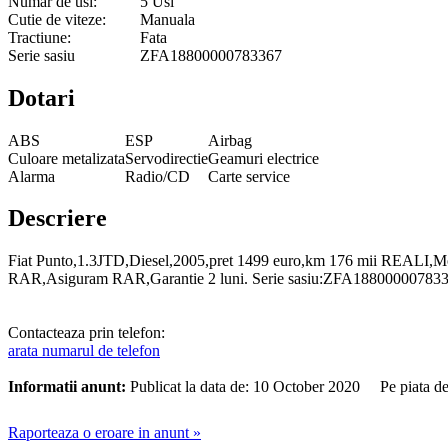
Numar de usi:
5 Usi
Cutie de viteze:
Manuala
Tractiune:
Fata
Serie sasiu
ZFA18800000783367
Dotari
ABS
ESP
Airbag
Culoare metalizata
Servodirectie
Geamuri electrice
Alarma
Radio/CD
Carte service
Descriere
Fiat Punto,1.3JTD,Diesel,2005,pret 1499 euro,km 176 mii REALI,Mo
RAR,Asiguram RAR,Garantie 2 luni. Serie sasiu:ZFA1880000078
Contacteaza prin telefon:
arata numarul de telefon
Informatii anunt:
Publicat la data de: 10 October 2020 Pe piata d
Raporteaza o eroare in anunt »