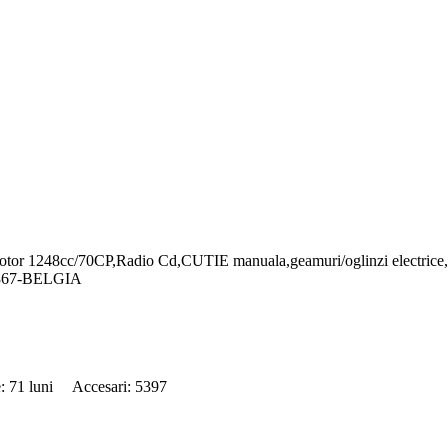
tor 1248cc/70CP,Radio Cd,CUTIE manuala,geamuri/oglinzi electrice,M
3367-BELGIA
e: 71 luni Accesari: 5397