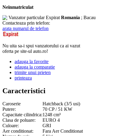
Neinmatriculat
Vanzator particular
Expirat
Romania
; Bacau
Contacteaza prin telefon:
arata numarul de telefon
Nu uita sa-i spui vanzatorului ca ai vazut
oferta pe site-ul auto.ro!
adauga la favorite
adauga la comparatie
trimite unui prieten
printeaza
Caracteristici
Caroserie
Hatchback (3/5 usi)
Putere:
70 CP / 51 KW
Capacitate cilindrica:
1248 cm³
Clasa de poluare:
EURO 4
Culoare:
GRI
Aer conditionat:
Fara Aer Conditionat