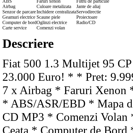
ABS
Faruri xenon
Filtru de particule
Airbag
Culoare metalizata
Jante de aliaj
Senzor de parcare
Inchidere centralizata
Servodirectie
Geamuri electrice
Scaune piele
Proiectoare
Computer de bord
Oglinzi electrice
Radio/CD
Carte service
Comenzi volan
Descriere
Fiat 500 1.3 Multijet 95 CP
23.000 Euro! * * Pret: 9.9
7 x Airbag * Faruri Xenon *
* ABS/ASR/EBD * Mapa de 
CD MP3 * Comenzi Volan * 
Ceata * Computer de Bord *