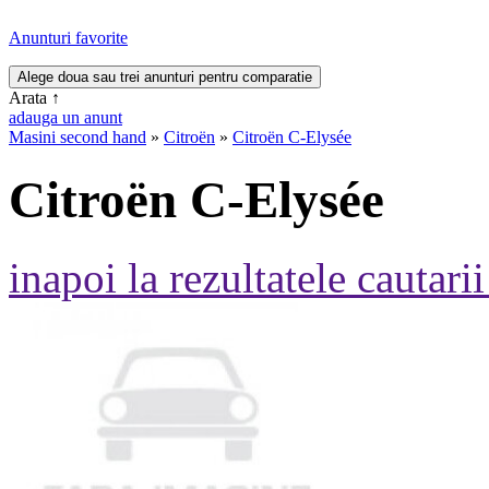
Anunturi favorite
Arata
↑
adauga un anunt
Masini second hand
»
Citroën
»
Citroën C-Elysée
Citroën C-Elysée
inapoi la rezultatele cautarii