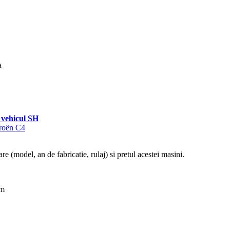
a
vehicul SH
troën C4
re (model, an de fabricatie, rulaj) si pretul acestei masini.
km