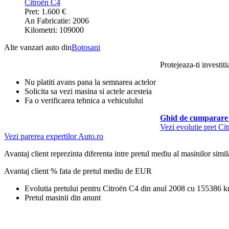
Citroën C4
Pret: 1.600 €
An Fabricatie: 2006
Kilometri: 109000
Alte vanzari auto din
Botosani
Protejeaza-ti investiti
Nu platiti avans pana la semnarea actelor
Solicita sa vezi masina si actele acesteia
Fa o verificarea tehnica a vehiculului
Ghid de cumparare 
Vezi evolutie pret Ci
Vezi parerea expertilor Auto.ro
Avantaj client reprezinta diferenta intre pretul mediu al masinilor simila
Avantaj client % fata de pretul mediu de
EUR
Evolutia pretului pentru Citroën C4 din anul 2008 cu 155386 
Pretul masinii din anunt