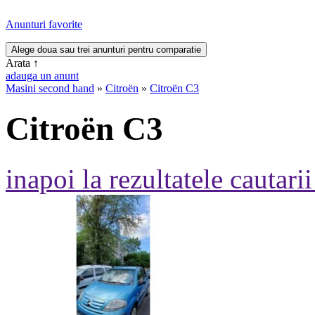
Anunturi favorite
Arata
↑
adauga un anunt
Masini second hand
»
Citroën
»
Citroën C3
Citroën C3
inapoi la rezultatele cautarii