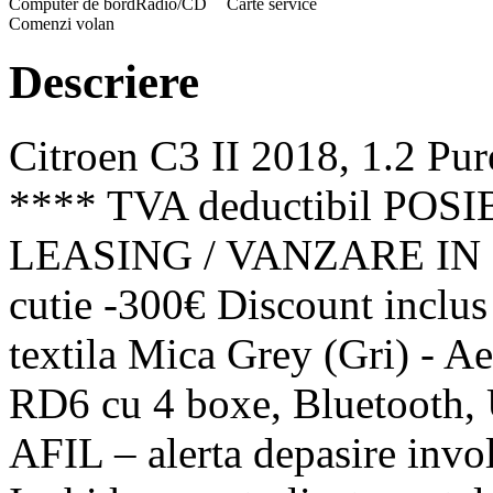
Computer de bord
Radio/CD
Carte service
Comenzi volan
Descriere
Citroen C3 II 2018, 1.2 Pu
**** TVA deductibil PO
LEASING / VANZARE IN RA
cutie -300€ Discount inclus
textila Mica Grey (Gri) - A
RD6 cu 4 boxe, Bluetooth, 
AFIL – alerta depasire invol