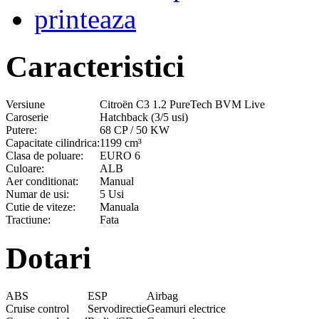
printeaza
Caracteristici
Versiune
Citroën C3 1.2 PureTech BVM Live
Caroserie
Hatchback (3/5 usi)
Putere:
68 CP / 50 KW
Capacitate cilindrica:
1199 cm³
Clasa de poluare:
EURO 6
Culoare:
ALB
Aer conditionat:
Manual
Numar de usi:
5 Usi
Cutie de viteze:
Manuala
Tractiune:
Fata
Dotari
ABS
ESP
Airbag
Cruise control
Servodirectie
Geamuri electrice