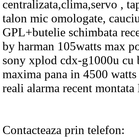
centralizata,clima,servo , tap
talon mic omologate, cauciuc
GPL+butelie schimbata recen
by harman 105watts max pow
sony xplod cdx-g1000u cu bl
maxima pana in 4500 watts
reali alarma recent montata
Contacteaza prin telefon: