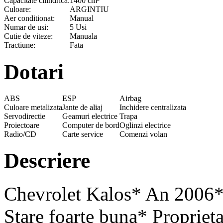
Capacitate cilindrica:
1400 cm³
Culoare:
ARGINTIU
Aer conditionat:
Manual
Numar de usi:
5 Usi
Cutie de viteze:
Manuala
Tractiune:
Fata
Dotari
ABS
ESP
Airbag
Culoare metalizata
Jante de aliaj
Inchidere centralizata
Servodirectie
Geamuri electrice
Trapa
Proiectoare
Computer de bord
Oglinzi electrice
Radio/CD
Carte service
Comenzi volan
Descriere
Chevrolet Kalos* An 2006*
Stare foarte buna* Propriet