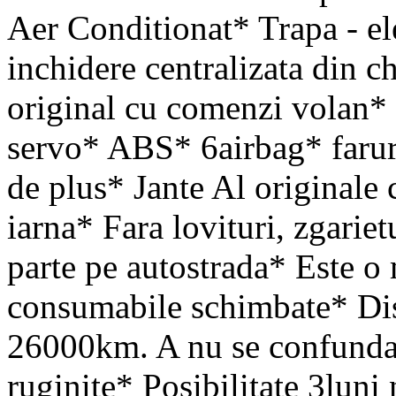
Aer Conditionat* Trapa - el
inchidere centralizata din c
original cu comenzi volan* 
servo* ABS* 6airbag* faruri
de plus* Jante Al originale 
iarna* Fara lovituri, zgarie
parte pe autostrada* Este o 
consumabile schimbate* Dis
26000km. A nu se confunda c
ruginite* Posibilitate 3luni