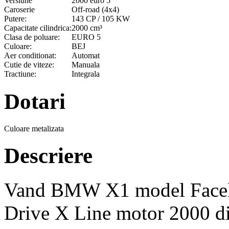
Versiune
2000 euro 5
Caroserie
Off-road (4x4)
Putere:
143 CP / 105 KW
Capacitate cilindrica:
2000 cm³
Clasa de poluare:
EURO 5
Culoare:
BEJ
Aer conditionat:
Automat
Cutie de viteze:
Manuala
Tractiune:
Integrala
Dotari
Culoare metalizata
Descriere
Vand BMW X1 model Faceli
Drive X Line motor 2000 d