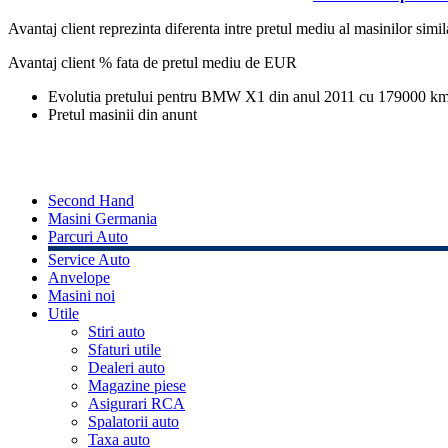
Avantaj client reprezinta diferenta intre pretul mediu al masinilor simila
Avantaj client % fata de pretul mediu de
EUR
Evolutia pretului pentru BMW X1 din anul 2011 cu 179000 k
Pretul masinii din anunt
Second Hand
Masini Germania
Parcuri Auto
Service Auto
Anvelope
Masini noi
Utile
Stiri auto
Sfaturi utile
Dealeri auto
Magazine piese
Asigurari RCA
Spalatorii auto
Taxa auto