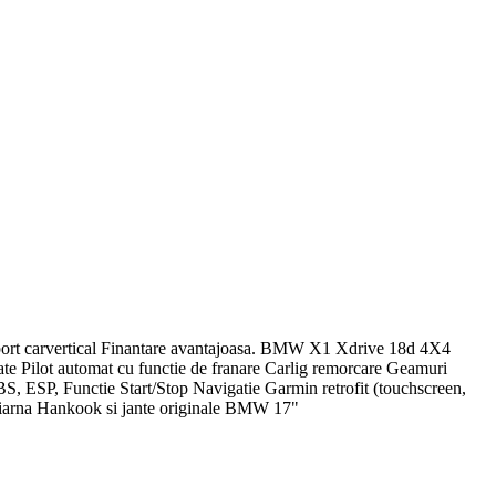
e Raport carvertical Finantare avantajoasa. BMW X1 Xdrive 18d 4X4
 Pilot automat cu functie de franare Carlig remorcare Geamuri
 ABS, ESP, Functie Start/Stop Navigatie Garmin retrofit (touchscreen,
 iarna Hankook si jante originale BMW 17"