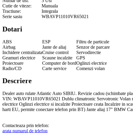
Numar de usi:
5 Usi
Cutie de viteze:
Manuala
Tractiune:
Integrala
Serie sasiu
WBAVP11010VR65021
Dotari
ABS
ESP
Filtru de particule
Airbag
Jante de aliaj
Senzor de parcare
Inchidere centralizata
Cruise control
Servodirectie
Geamuri electrice
Scaune incalzite
GPS
Proiectoare
Computer de bord
Oglinzi electrice
Radio/CD
Carte service
Comenzi volan
Descriere
Dealer auto rulate Atlantic Auto SIBIU. Revizie cadou (schimbate plac
VIN: WBAVP11010VR65021 Dublu climatronic Servotronic Volan multif
electrice Oglinzi electrice si incalzite Proiectoare ceata Incalzire in
harti EU, permite conectare telefon prin BT) Jante aliaj 17" BMW C
Contacteaza prin telefon:
arata numarul de telefon