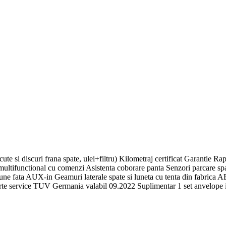
ute si discuri frana spate, ulei+filtru) Kilometraj certificat Garanti
unctional cu comenzi Asistenta coborare panta Senzori parcare spate
 scaune fata AUX-in Geamuri laterale spate si luneta cu tenta din fabrica
arte service TUV Germania valabil 09.2022 Suplimentar 1 set anvelope