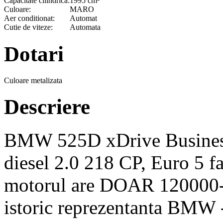
Capacitate cilindrica:
1995 cm³
Culoare:
MARO
Aer conditionat:
Automat
Cutie de viteze:
Automata
Dotari
Culoare metalizata
Descriere
BMW 525D xDrive Business
diesel 2.0 218 CP, Euro 5 f
motorul are DOAR 120000- f
istoric reprezentanta BMW -