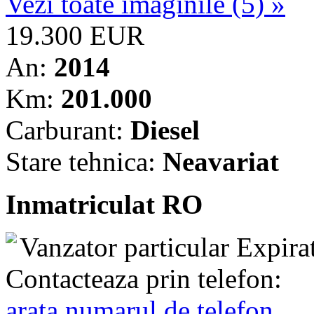
Vezi toate imaginile (5) »
19.300 EUR
An:
2014
Km:
201.000
Carburant:
Diesel
Stare tehnica:
Neavariat
Inmatriculat RO
Vanzator particular
Expira
Contacteaza prin telefon:
arata numarul de telefon