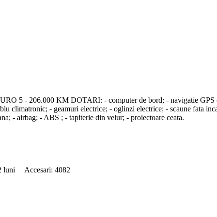
 206.000 KM DOTARI: - computer de bord; - navigatie GPS color; - 
climatronic; - geamuri electrice; - oglinzi electrice; - scaune fata incalz
na; - airbag; - ABS ; - tapiterie din velur; - proiectoare ceata.
52 luni Accesari: 4082