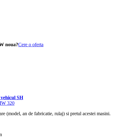
MW noua?
Cere o oferta
vehicul SH
BMW 320
re (model, an de fabricatie, rulaj) si pretul acestei masini.
m