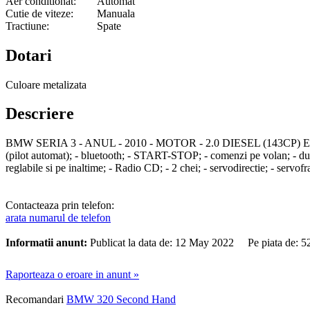
Aer conditionat:
Automat
Cutie de viteze:
Manuala
Tractiune:
Spate
Dotari
Culoare metalizata
Descriere
BMW SERIA 3 - ANUL - 2010 - MOTOR - 2.0 DIESEL (143CP) EURO 5 -
(pilot automat); - bluetooth; - START-STOP; - comenzi pe volan; - dublu 
reglabile si pe inaltime; - Radio CD; - 2 chei; - servodirectie; - servofra
Contacteaza prin telefon:
arata numarul de telefon
Informatii anunt:
Publicat la data de: 12 May 2022 Pe piata de: 
Raporteaza o eroare in anunt »
Recomandari
BMW 320 Second Hand