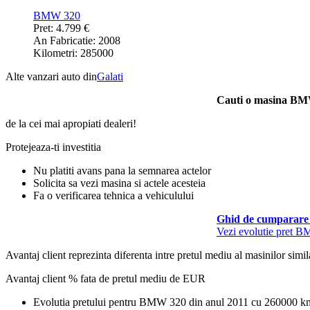
BMW 320
Pret: 4.799 €
An Fabricatie: 2008
Kilometri: 285000
Alte vanzari auto din
Galati
Cauti o masina B
de la cei mai apropiati dealeri!
Protejeaza-ti investitia
Nu platiti avans pana la semnarea actelor
Solicita sa vezi masina si actele acesteia
Fa o verificarea tehnica a vehiculului
Ghid de cumparare 
Vezi evolutie pret 
Avantaj client reprezinta diferenta intre pretul mediu al masinilor simila
Avantaj client % fata de pretul mediu de
EUR
Evolutia pretului pentru BMW 320 din anul 2011 cu 260000 k