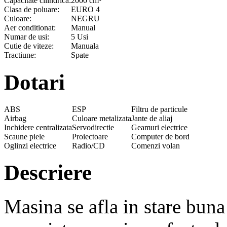
Capacitate cilindrica:
2000 cm³
Clasa de poluare:
EURO 4
Culoare:
NEGRU
Aer conditionat:
Manual
Numar de usi:
5 Usi
Cutie de viteze:
Manuala
Tractiune:
Spate
Dotari
ABS
ESP
Filtru de particule
Airbag
Culoare metalizata
Jante de aliaj
Inchidere centralizata
Servodirectie
Geamuri electrice
Scaune piele
Proiectoare
Computer de bord
Oglinzi electrice
Radio/CD
Comenzi volan
Descriere
Masina se afla in stare buna