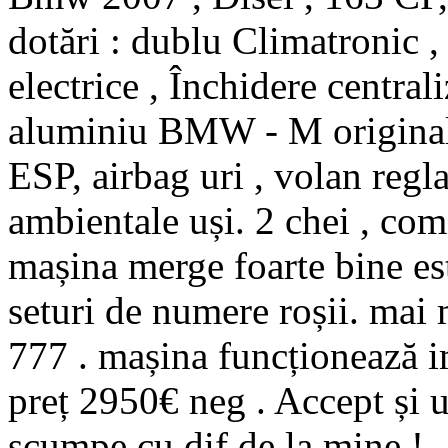
dotări : dublu Climatronic ,
electrice , Închidere centrali
aluminiu BMW - M originale,
ESP, airbag uri , volan regl
ambientale uși. 2 chei , com
mașina merge foarte bine este
seturi de numere roșii. mai 
777 . mașina funcționează im
preț 2950€ neg . Accept și 
scumpe cu dif de la mine !