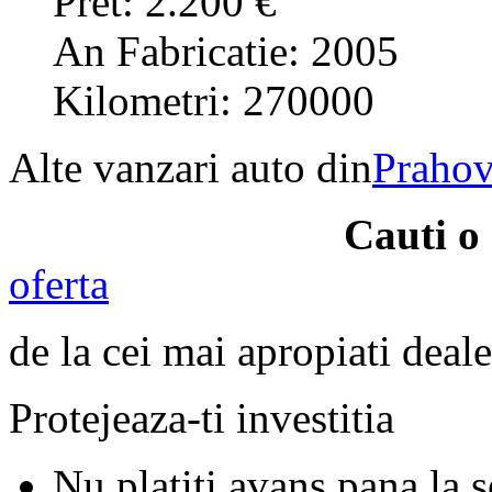
Pret: 2.200 €
An Fabricatie: 2005
Kilometri: 270000
Alte vanzari auto din
Praho
Cauti 
oferta
de la cei mai apropiati deale
Protejeaza-ti investitia
Nu platiti avans pana la 