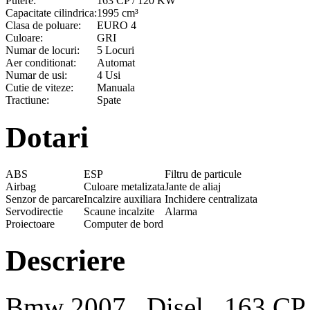
Putere:
163 CP / 120 KW
Capacitate cilindrica:
1995 cm³
Clasa de poluare:
EURO 4
Culoare:
GRI
Numar de locuri:
5 Locuri
Aer conditionat:
Automat
Numar de usi:
4 Usi
Cutie de viteze:
Manuala
Tractiune:
Spate
Dotari
ABS
ESP
Filtru de particule
Airbag
Culoare metalizata
Jante de aliaj
Senzor de parcare
Incalzire auxiliara
Inchidere centralizata
Servodirectie
Scaune incalzite
Alarma
Proiectoare
Computer de bord
Descriere
Bmw 2007 , Disel , 163 CP,